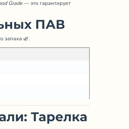
ood Grade
— это гарантирует
льных ПАВ
о запаха 🌿.
али: Тарелка