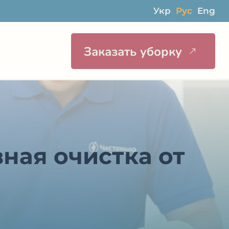
Укр
Рус
Eng
Заказать уборку
ы
ная очистка от