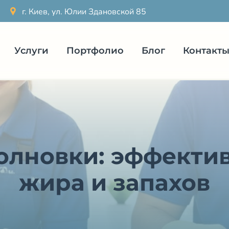
г. Киев, ул. Юлии Здановской 85
Услуги
Портфолио
Блог
Контакт
лновки: эффектив
жира и запахов