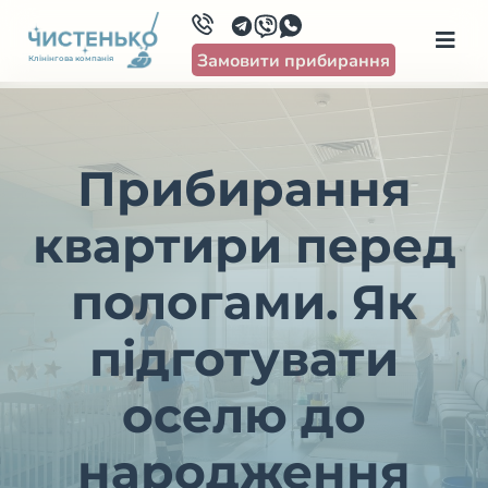
Замовити прибирання
Клінінгова компанія
Прибирання
квартири перед
пологами. Як
підготувати
оселю до
народження