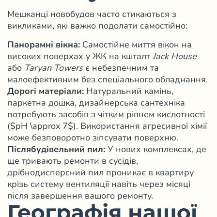
Мешканці новобудов часто стикаються з
викликами, які важко подолати самостійно:
Панорамні вікна:
Самостійне миття вікон на
високих поверхах у ЖК на кшталт
Jack House
або
Taryan Towers
є небезпечним та
малоефективним без спеціального обладнання.
Дорогі матеріали:
Натуральний камінь,
паркетна дошка, дизайнерська сантехніка
потребують засобів з чітким рівнем кислотності
($pH \approx 7$). Використання агресивної хімії
може безповоротно зіпсувати поверхню.
Післябудівельний пил:
У нових комплексах, де
ще тривають ремонти в сусідів,
дрібнодисперсний пил проникає в квартиру
крізь систему вентиляції навіть через місяці
після завершення вашого ремонту
.
Географія нашої