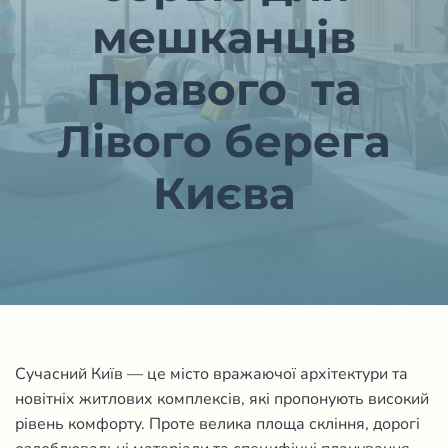
мешканців
Правого та
Лівого берега
Києва
Сучасний Київ — це місто вражаючої архітектури та
новітніх житлових комплексів, які пропонують високий
рівень комфорту. Проте велика площа скління, дорогі
оздоблювальні матеріали та специфічні планування