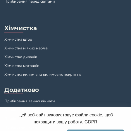
Прибирання перед святами
Хімчистка
Хімчистка штор
Хімчистка м’яких меблів
Хімчистка диванів
Хімчистка матраців
Хімчистка килимів та килимових покриттів
Додатково
Прибирання ванної кімнати
Прибирання в гардеробній
Цей веб-сайт використовує файли cookie, щоб
Прибирання балкону
покращити вашу роботу.
GDPR
Прибирання кухні