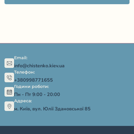
Email:
info@chistenko.kiev.ua
Телефон:
+380998771655
Години роботи:
Пн - Пт 9:00 - 20:00
Адреса:
м. Київ, вул. Юлії Здановської 85