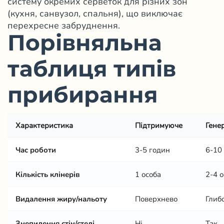
систему окремих серветок для різних зон
(кухня, санвузол, спальня), що виключає
перехресне забруднення.
Порівняльна
таблиця типів
прибирання
Характеристика
Підтримуюче
Гене
Час роботи
3-5 годин
6-10
Кількість клінерів
1 особа
2-4 
Видалення жиру/нальоту
Поверхнево
Глибо
Знепилення стін/стелі
Ні
Так